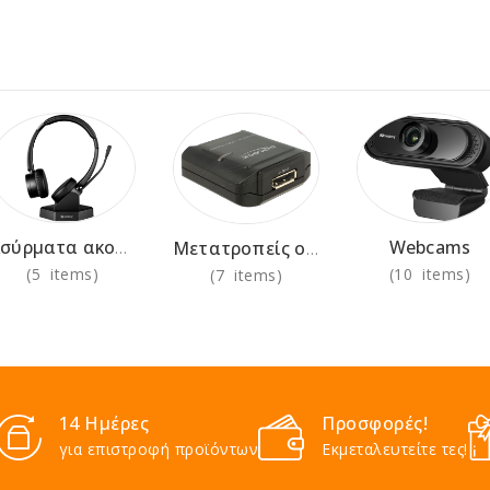
Webcams
Ασύρματα ακουστικά για χρήση στο γραφείο
Μετατροπείς οθόνης
(5 items)
(10 items)
(7 items)
14 Ημέρες
Προσφορές!
για επιστροφή προϊόντων
Εκμεταλευτείτε τες!