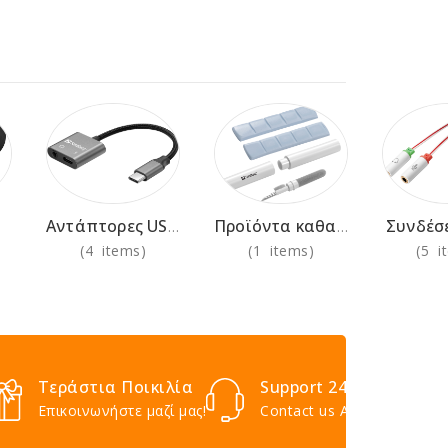
Συνδέσ
Αντάπτορες USB-C AV/VGA/HDMI
Προϊόντα καθαρισμού
(4 items)
(1 items)
(5 i
Τεράστια Ποικιλία
Support 24/7
Επικοινωνήστε μαζί μας!
Contact us Anytime