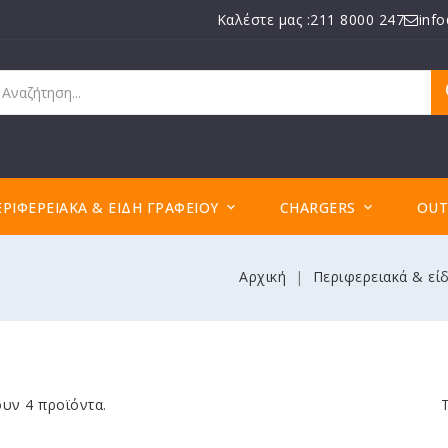
Καλέστε μας :211 8000 247
inf
ΕΡΙΦΕΡΕΙΑΚΆ & ΕΊΔΗ ΓΡΑΦΕΊΟΥ
CHARGERS
OUT


Αρχική
Περιφερειακά & εί
υν 4 προϊόντα.