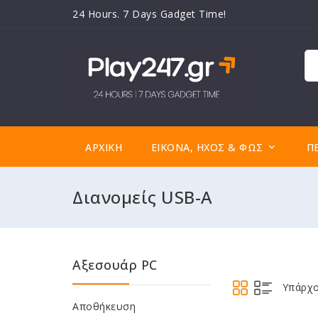
24 Hours. 7 Days Gadget Time!
ΑΡΧΙΚΉ
ΕΙΚΌΝΑ, ΉΧΟΣ & ΦΩΣ
Π

Διανομείς USB-A
Αξεσουάρ PC
Υπάρχο
Αποθήκευση