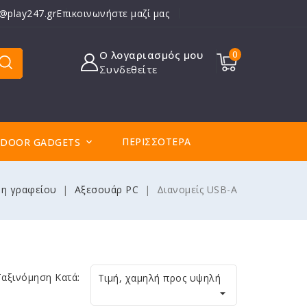
o@play247.gr
Επικοινωνήστε μαζί μας
Ο λογαριασμός μου
0
Συνδεθείτε
ΠΕΡΙΣΣΌΤΕΡΑ
DOOR GADGETS

δη γραφείου
Αξεσουάρ PC
Διανομείς USB-A
Ταξινόμηση Κατά:
Τιμή, χαμηλή προς υψηλή
