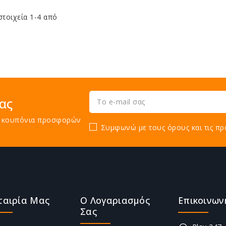
στοιχεία 1-4 από
ας
τε κουπόνια προσφορών
Συμφωνώ με τους όρους και τις πρ
ταιρία Μας
Ο Λογαριασμός
Επικοινων
Σας