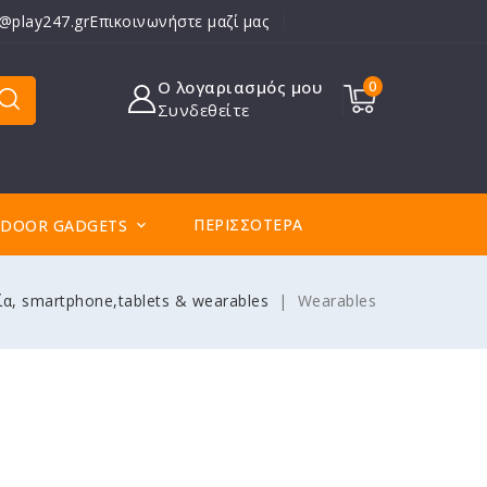
o@play247.gr
Επικοινωνήστε μαζί μας
Ο λογαριασμός μου
0
Συνδεθείτε
ΠΕΡΙΣΣΌΤΕΡΑ
DOOR GADGETS

α, smartphone,tablets & wearables
Wearables