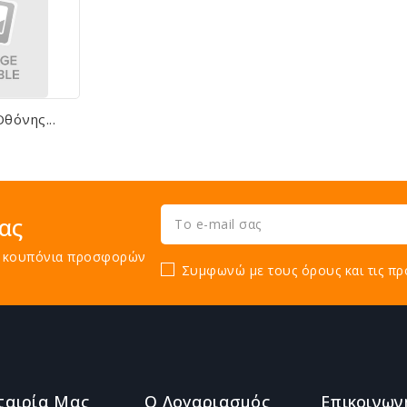
θόνης...
ας
τε κουπόνια προσφορών
Συμφωνώ με τους όρους και τις πρ
ταιρία Μας
Ο Λογαριασμός
Επικοινων