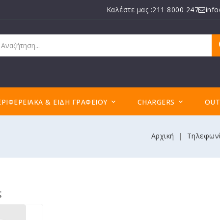
Καλέστε μας :211 8000 247
inf
ΕΡΙΦΕΡΕΙΑΚΆ & ΕΊΔΗ ΓΡΑΦΕΊΟΥ
CHARGERS
OUT


Αρχική
Τηλεφωνί
ς