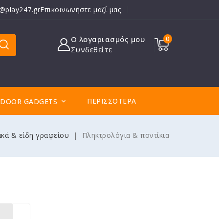
o@play247.gr
Επικοινωνήστε μαζί μας
Ο λογαριασμός μου
0
Συνδεθείτε
ΠΕΡΙΣΣΌΤΕΡΑ
DOOR GADGETS

ακά & είδη γραφείου
Πληκτρολόγια & ποντίκια