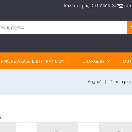
Καλέστε μας :211 8000 247
inf
ΕΡΙΦΕΡΕΙΑΚΆ & ΕΊΔΗ ΓΡΑΦΕΊΟΥ
CHARGERS
OUT


Αρχική
Περιφερει
ς