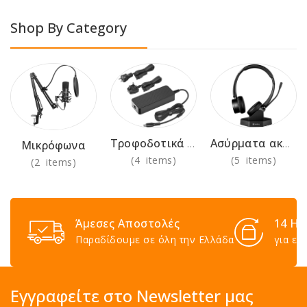
Shop By Category
Τροφοδοτικά 230V
Ασύρματα ακουστικά για χρήση στο γραφείο
Μικρόφωνα
(4 items)
(5 items)
(2 items)
Άμεσες Αποστολές
14 Ημ
Παραδίδουμε σε όλη την Ελλάδα
για επ
Εγγραφείτε στο Newsletter μας