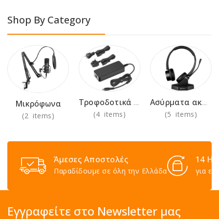
Shop By Category
Τροφοδοτικά 230V
Ασύρματα ακουστικά για χρήση στο γραφείο
Μικρόφωνα
(4 items)
(5 items)
(2 items)
Άμεσες Αποστολές
14 Ημ
Παραδίδουμε σε όλη την Ελλάδα
για επ
Εγγραφείτε στο Newsletter μας