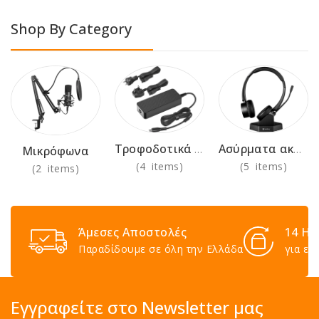
Shop By Category
Τροφοδοτικά 230V
Ασύρματα ακουστικά για χρήση στο γραφείο
Μικρόφωνα
(4 items)
(5 items)
(2 items)
Άμεσες Αποστολές
14 Ημ
Παραδίδουμε σε όλη την Ελλάδα
για επ
Εγγραφείτε στο Newsletter μας