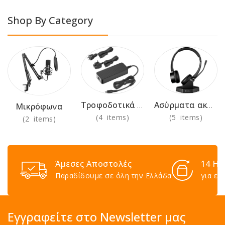
Shop By Category
Τροφοδοτικά 230V
Ασύρματα ακουστικά για χρήση στο γραφείο
Μικρόφωνα
(4 items)
(5 items)
(2 items)
Άμεσες Αποστολές
14 Ημ
Παραδίδουμε σε όλη την Ελλάδα
για επ
Εγγραφείτε στο Newsletter μας