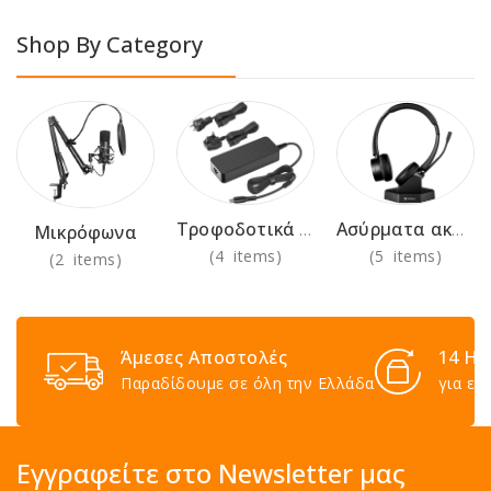
Shop By Category
Τροφοδοτικά 230V
Ασύρματα ακουστικά για χρήση στο γραφείο
Μικρόφωνα
(4 items)
(5 items)
(2 items)
Άμεσες Αποστολές
14 Ημ
Παραδίδουμε σε όλη την Ελλάδα
για επ
Εγγραφείτε στο Newsletter μας