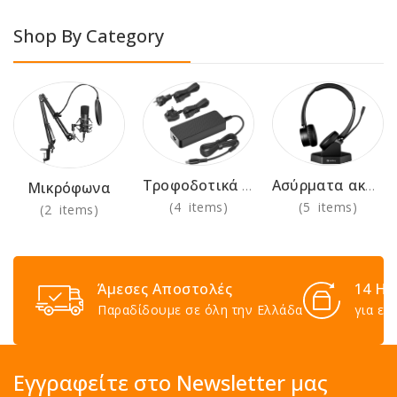
Shop By Category
Τροφοδοτικά 230V
Ασύρματα ακουστικά για χρήση στο γραφείο
Μικρόφωνα
(4 items)
(5 items)
(2 items)
Άμεσες Αποστολές
14 Ημ
Παραδίδουμε σε όλη την Ελλάδα
για επ
Εγγραφείτε στο Newsletter μας