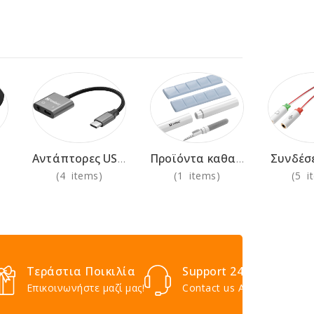
Συνδέσ
Αντάπτορες USB-C AV/VGA/HDMI
Προϊόντα καθαρισμού
(4 items)
(1 items)
(5 i
Τεράστια Ποικιλία
Support 24/7
Επικοινωνήστε μαζί μας!
Contact us Anytime