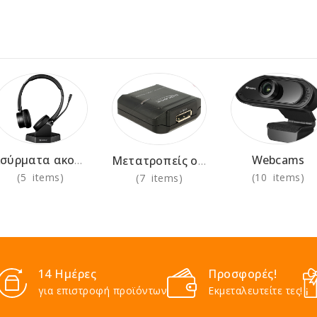
Webcams
Ασύρματα ακουστικά για χρήση στο γραφείο
Μετατροπείς οθόνης
(5 items)
(10 items)
(7 items)
14 Ημέρες
Προσφορές!
για επιστροφή προϊόντων
Εκμεταλευτείτε τες!