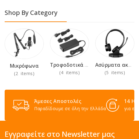
Shop By Category
Τροφοδοτικά 230V
Ασύρματα ακουστικά για χρήση στο γραφείο
Μικρόφωνα
(4 items)
(5 items)
(2 items)
Άμεσες Αποστολές
14 Ημ
Παραδίδουμε σε όλη την Ελλάδα
για επ
Εγγραφείτε στο Newsletter μας