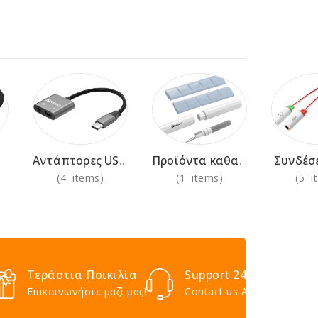
Συνδέσ
Αντάπτορες USB-C AV/VGA/HDMI
Προϊόντα καθαρισμού
(4 items)
(1 items)
(5 i
Τεράστια Ποικιλία
Support 24/7
Επικοινωνήστε μαζί μας!
Contact us Anytime