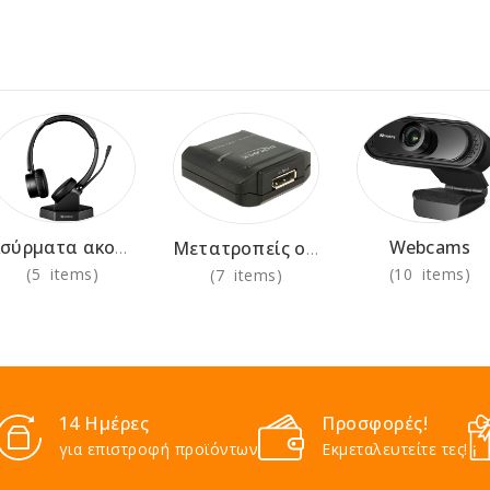
Webcams
Ασύρματα ακουστικά για χρήση στο γραφείο
Μετατροπείς οθόνης
(5 items)
(10 items)
(7 items)
14 Ημέρες
Προσφορές!
για επιστροφή προϊόντων
Εκμεταλευτείτε τες!