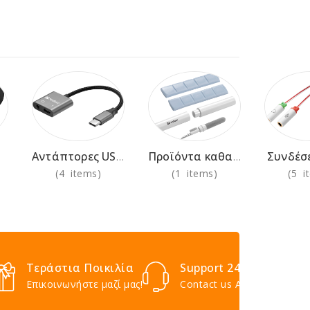
Συνδέσ
Αντάπτορες USB-C AV/VGA/HDMI
Προϊόντα καθαρισμού
(4 items)
(1 items)
(5 i
Τεράστια Ποικιλία
Support 24/7
Επικοινωνήστε μαζί μας!
Contact us Anytime