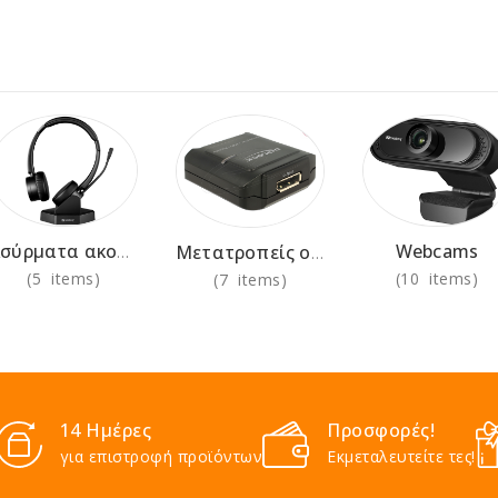
Webcams
Ασύρματα ακουστικά για χρήση στο γραφείο
Μετατροπείς οθόνης
(5 items)
(10 items)
(7 items)
14 Ημέρες
Προσφορές!
για επιστροφή προϊόντων
Εκμεταλευτείτε τες!