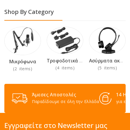
Shop By Category
Τροφοδοτικά 230V
Ασύρματα ακουστικά για χρήση στο γραφείο
Μικρόφωνα
(4 items)
(5 items)
(2 items)
Άμεσες Αποστολές
14 Ημ
Παραδίδουμε σε όλη την Ελλάδα
για επ
Εγγραφείτε στο Newsletter μας