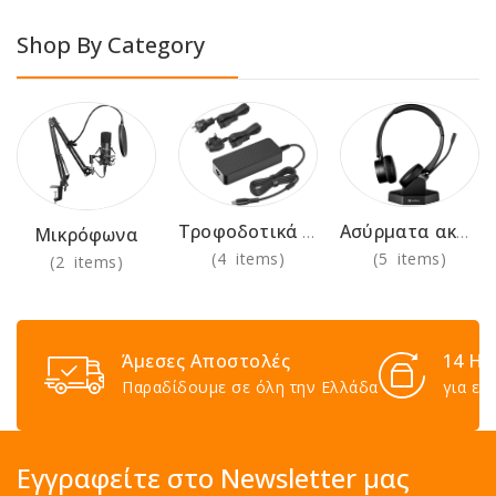
Shop By Category
Τροφοδοτικά 230V
Ασύρματα ακουστικά για χρήση στο γραφείο
Μικρόφωνα
(4 items)
(5 items)
(2 items)
Άμεσες Αποστολές
14 Ημ
Παραδίδουμε σε όλη την Ελλάδα
για επ
Εγγραφείτε στο Newsletter μας