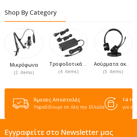
Shop By Category
Τροφοδοτικά 230V
Ασύρματα ακουστικά για χρήση στο γραφείο
Μικρόφωνα
(4 items)
(5 items)
(2 items)
Άμεσες Αποστολές
14 Ημ
Παραδίδουμε σε όλη την Ελλάδα
για επ
Εγγραφείτε στο Newsletter μας